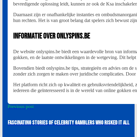
bevredigende oplossing leidt, kunnen ze ook de Ksa inschakelen.
Daarnaast zijn er onafhankelijke instanties en ombudsmanorganis
hun rechten. Het is van groot belang dat spelers zich bewust zi
Informatie over onlyspins.be
De website onlyspins.be biedt een waardevolle bron van informa
gokken, en de laatste ontwikkelingen in de wetgeving. Dit help
Bovendien biedt onlyspins.be tips, strategieën en advies om de 
zonder zich zorgen te maken over juridische complicaties. Door d
Het platform richt zich op kwaliteit en gebruiksvriendelijkheid,
iedereen die geïnteresseerd is in de wereld van online gokken en
Previous post
Fascinating stories of celebrity gamblers Who risked it all