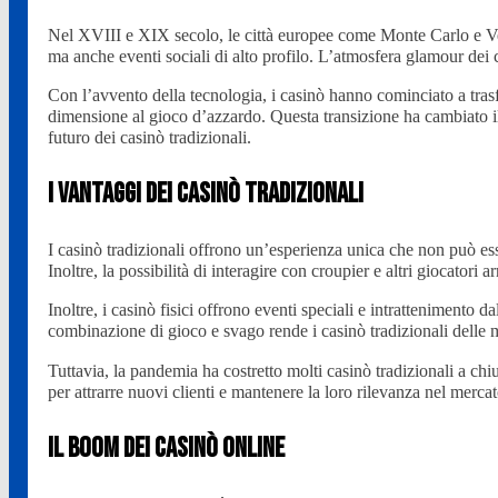
Nel XVIII e XIX secolo, le città europee come Monte Carlo e Ven
ma anche eventi sociali di alto profilo. L’atmosfera glamour dei ca
Con l’avvento della tecnologia, i casinò hanno cominciato a tras
dimensione al gioco d’azzardo. Questa transizione ha cambiato il 
futuro dei casinò tradizionali.
I vantaggi dei casinò tradizionali
I casinò tradizionali offrono un’esperienza unica che non può ess
Inoltre, la possibilità di interagire con croupier e altri giocator
Inoltre, i casinò fisici offrono eventi speciali e intrattenimento 
combinazione di gioco e svago rende i casinò tradizionali delle m
Tuttavia, la pandemia ha costretto molti casinò tradizionali a c
per attrarre nuovi clienti e mantenere la loro rilevanza nel merca
Il boom dei casinò online