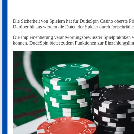
Sicherheit und Vertrauen
Die Sicherheit von Spielern hat für DudeSpin Casino oberste Prio
Darüber hinaus werden die Daten der Spieler durch fortschrittli
Die Implementierung verantwortungsbewusster Spielpraktiken wird
können. DudeSpin bietet zudem Funktionen zur Einzahlungslimits