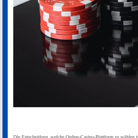
Warum DudeSpin Casino wählen?
Die Entscheidung, welche Online-Casino-Plattform zu wählen is