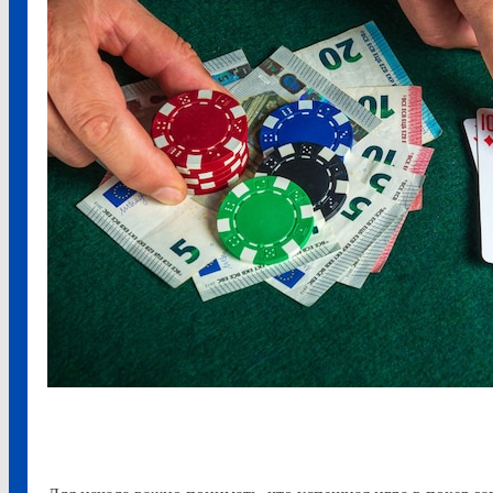
Как оценить pinco без предпол