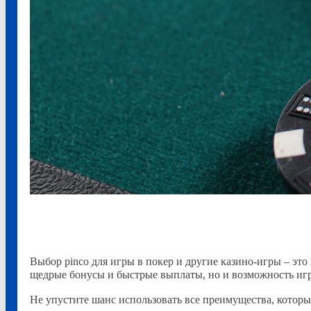
Почему выбирают pinco
Выбор pinco для игры в покер и другие казино-игры – это
щедрые бонусы и быстрые выплаты, но и возможность игр
Не упустите шанс использовать все преимущества, которы