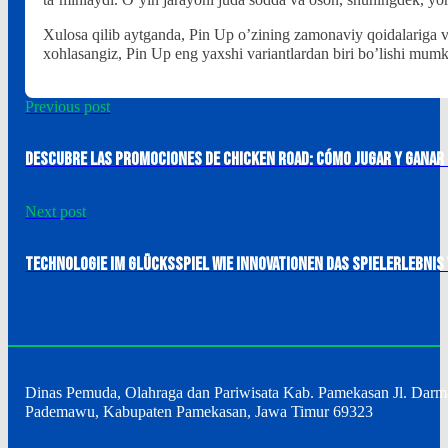
ta’minlaydi. O’yin jarayoni juda sodda va oson, shuningdek, yor
Xulosa qilib aytganda, Pin Up o’zining zamonaviy qoidalariga va 
xohlasangiz, Pin Up eng yaxshi variantlardan biri bo’lishi mumk
Previous post
Descubre las promociones de chicken road: cómo jugar y ganar 
Next post
Technologie im Glücksspiel Wie Innovationen das Spielerlebni
Dinas Pemuda, Olahraga dan Pariwisata Kab. Pamekasan Jl. Dar
Pademawu, Kabupaten Pamekasan, Jawa Timur 69323