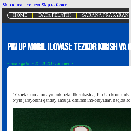
Skip to main content
Skip to footer
HOME
DATA PELATIH
SARANA PRASARAN
Pin Up mobil ilovasi: tezkor kirish va 
ebinaraga
June 25, 2026
0 comments
O’zbekistonda onlayn bukmekerlik sohasida, Pin Up kompaniyasi 
o’yin jarayonini qanday amalga oshirish imkoniyatlari haqida so