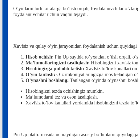
O’yinlarni turli toifalarga bo’lish orqali, foydalanuvchilar o’zl
foydalanuvchilar uchun vaqtni tejaydi.
Qanday qilib boshlash mumkin
Xavfsiz va qulay o’yin jarayonidan foydalanish uchun quyidagi 
Hisob ochish:
Pin Up saytida ro’yxatdan o’tish orqali, o’
Ma’lumotlaringizni tasdiqlash:
Hisobingizni xavfsiz tom
Hisobingizga pul olib kelish:
Xavfsiz to’lov kanallari or
O’yin tanlash:
O’z imkoniyatlaringizga mos keladigan o’y
O’ynashni boshlang:
Tanlangan o’yinda o’ynashni boshla
Hisobingizni tezda ochishingiz mumkin.
Ma’lumotlarni tez va oson tasdiqlash.
Xavfsiz to’lov kanallari yordamida hisobingizni tezda to’ld
Pin Up asosiy bo’limlari
Pin Up platformasida uchraydigan asosiy bo’limlarni quyidagi j