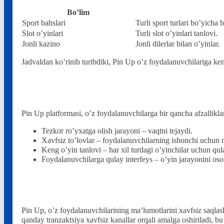
Bo’lim
Sport bahslari
Turli sport turlari bo’yicha b
Slot o’yinlari
Turli slot o’yinlari tanlovi.
Jonli kazino
Jonli dilerlar bilan o’yinlar.
Jadvaldan ko’rinib turibdiki, Pin Up o’z foydalanuvchilariga keng
Ahamiyatli afzalliklar
Pin Up platformasi, o’z foydalanuvchilarga bir qancha afzalliklar
Tezkor ro’yxatga olish jarayoni – vaqtni tejaydi.
Xavfsiz to’lovlar – foydalanuvchilarning ishonchi uchun
Keng o’yin tanlovi – har xil turdagi o’yinchilar uchun qul
Foydalanuvchilarga qulay interfeys – o’yin jarayonini oson
Xavfsizlik va ishonch
Pin Up, o’z foydalanuvchilarining ma’lumotlarini xavfsiz saqlashg
qanday tranzaktsiya xavfsiz kanallar orqali amalga oshiriladi, b