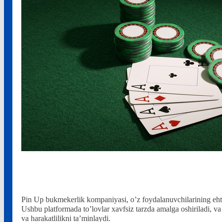
Pin Up qanday qilib haqiqiy o’yinchilarni
Pin Up bukmekerlik kompaniyasi, o’z foydalanuvchilarining ehti
Ushbu platformada to’lovlar xavfsiz tarzda amalga oshiriladi, va 
va harakatlilikni ta’minlaydi.