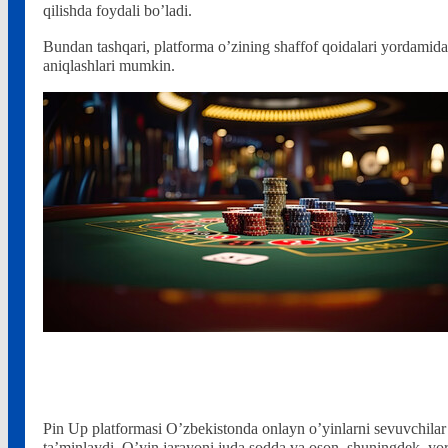
qilishda foydali bo’ladi.
Bundan tashqari, platforma o’zining shaffof qoidalari yordamida f
aniqlashlari mumkin.
Nima uchun Pin Up-ni tanlash kerak
Pin Up platformasi O’zbekistonda onlayn o’yinlarni sevuvchilar u