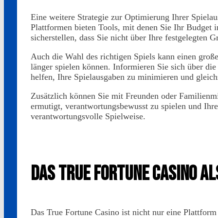
Eine weitere Strategie zur Optimierung Ihrer Spiela
Plattformen bieten Tools, mit denen Sie Ihr Budget
sicherstellen, dass Sie nicht über Ihre festgelegten 
Auch die Wahl des richtigen Spiels kann einen groß
länger spielen können. Informieren Sie sich über di
helfen, Ihre Spielausgaben zu minimieren und gleich
Zusätzlich können Sie mit Freunden oder Familienmitg
ermutigt, verantwortungsbewusst zu spielen und Ihre
verantwortungsvolle Spielweise.
Das True Fortune Casino 
Das True Fortune Casino ist nicht nur eine Plattform