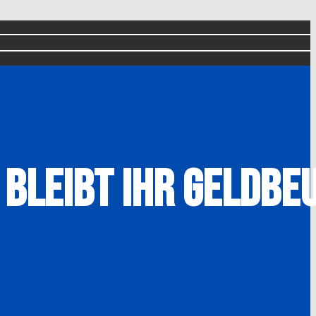
 bleibt Ihr Geldbe