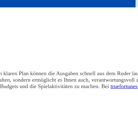
en klaren Plan können die Ausgaben schnell aus dem Ruder la
alten, sondern ermöglicht es Ihnen auch, verantwortungsvoll 
 Budgets und die Spielaktivitäten zu machen. Bei
truefortunes