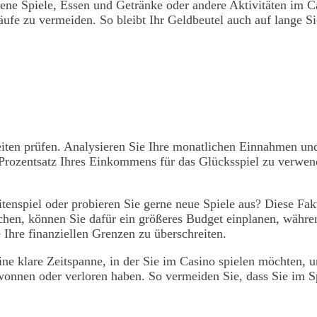
edene Spiele, Essen und Getränke oder andere Aktivitäten im C
fe zu vermeiden. So bleibt Ihr Geldbeutel auch auf lange Sic
keiten prüfen. Analysieren Sie Ihre monatlichen Einnahmen un
 Prozentsatz Ihres Einkommens für das Glücksspiel zu verwen
tenspiel oder probieren Sie gerne neue Spiele aus? Diese Fak
achen, können Sie dafür ein größeres Budget einplanen, währe
 Ihre finanziellen Grenzen zu überschreiten.
eine klare Zeitspanne, in der Sie im Casino spielen möchten, 
ewonnen oder verloren haben. So vermeiden Sie, dass Sie im S