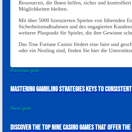
Ressourcen, die Ihnen helfen, sicher und kontrollie
Möglichkeiten bleiben.
Mit über 5000 lizenzierten Spielen von führenden En
Sicherheitsmaßnahmen und des engagierten Kundenser
weiterer Pluspunkt für Spieler, die ihre Gewinne sch
Das True Fortune Casino fördert eine faire und gesc
oder ein Neuling sind, finden Sie hier die Unterstü
Previous post
Mastering gambling strategies keys to consistent
Next post
Discover the top nine casino games that offer the