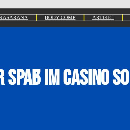
PRASARANA
BODY COMP
ARTIKEL
 Spaß im Casino So