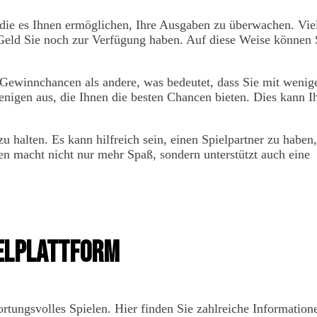
 die es Ihnen ermöglichen, Ihre Ausgaben zu überwachen. Viel
 Geld Sie noch zur Verfügung haben. Auf diese Weise können 
 Gewinnchancen als andere, was bedeutet, dass Sie mit wenig
enigen aus, die Ihnen die besten Chancen bieten. Dies kann I
 halten. Es kann hilfreich sein, einen Spielpartner zu haben,
en macht nicht nur mehr Spaß, sondern unterstützt auch eine
elplattform
ortungsvolles Spielen. Hier finden Sie zahlreiche Information