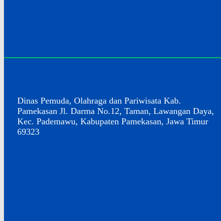
Dinas Pemuda, Olahraga dan Pariwisata Kab.
Pamekasan Jl. Darma No.12, Taman, Lawangan Daya,
Kec. Pademawu, Kabupaten Pamekasan, Jawa Timur
69323