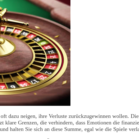
r oft dazu neigen, ihre Verluste zurückzugewinnen wollen. Di
tzt klare Grenzen, die verhindern, dass Emotionen die finanz
und halten Sie sich an diese Summe, egal wie die Spiele verl