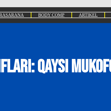
PRASARANA
BODY COMP
ARTIKEL
flari: qaysi mukof