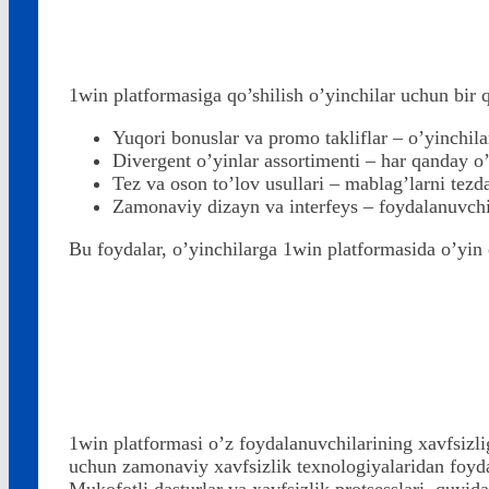
1win platformasiga qo’shilish o’yinchilar uchun bir 
Yuqori bonuslar va promo takliflar – o’yinchila
Divergent o’yinlar assortimenti – har qanday o’
Tez va oson to’lov usullari – mablag’larni tezd
Zamonaviy dizayn va interfeys – foydalanuvchil
Bu foydalar, o’yinchilarga 1win platformasida o’yin 
Xavfsizlik va ishonc
1win platformasi o’z foydalanuvchilarining xavfsizli
uchun zamonaviy xavfsizlik texnologiyalaridan foyd