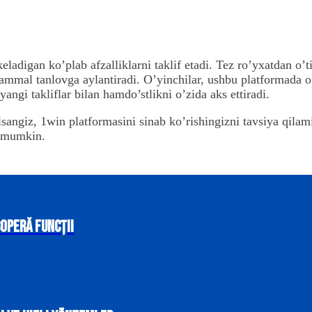
tanlash kerak
eladigan ko’plab afzalliklarni taklif etadi. Tez ro’yxatdan o’t
kammal tanlovga aylantiradi. O’yinchilar, ushbu platformada
ngi takliflar bilan hamdo’stlikni o’zida aks ettiradi.
sangiz, 1win platformasini sinab ko’rishingizni tavsiya qilamiz
z mumkin.
coperă funcții