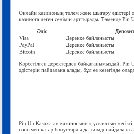
Онлайн казиноның төлем және шығару әдістері 
казиноға деген сенімін арттырады. Төменде Pin 
Әдіс
Депози
Visa
Дерекке байланысты
PayPal
Дерекке байланысты
Bitcoin
Дерекке байланысты
Көрсетілген деректерден байқағанымыздай, Pin 
әдістерін пайдалана алады, бұл өз кезегінде ола
Негізгі артық
Pin Up Казахстан казиносының ұсынатын негіз
сонымен қатар бонустарды да тиімді пайдалана 