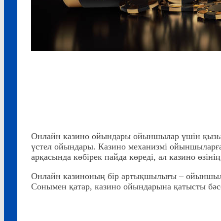
Казино қалай ж
Онлайн казино ойындары ойыншылар үшін қызықт
үстел ойындары. Казино механизмі ойыншыларға 
арқасында көбірек пайда көреді, ал казино өзі
Онлайн казиноның бір артықшылығы – ойыншыларғ
Сонымен қатар, казино ойындарына қатысты бәсе