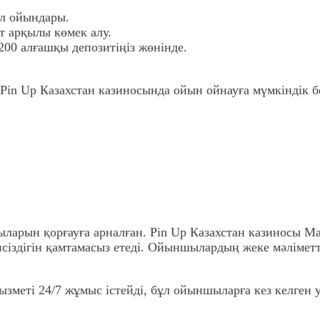
ел ойындары.
т арқылы көмек алу.
00 алғашқы депозитіңіз жөнінде.
 Up Казахстан казиносында ойын ойнауға мүмкіндік бер
 қауіпсіздік
шыларын қорғауға арналған. Pin Up Казахстан казиносы Ma
іздігін қамтамасыз етеді. Ойыншылардың жеке мәліметт
зметі 24/7 жұмыс істейді, бұл ойыншыларға кез келген у