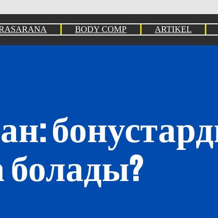
PRASARANA
BODY COMP
ARTIKEL
стан: бонустар
 болады?