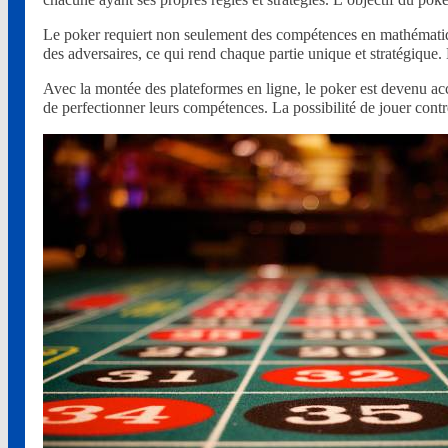
Le poker requiert non seulement des compétences en mathématiq
des adversaires, ce qui rend chaque partie unique et stratégique. 
Avec la montée des plateformes en ligne, le poker est devenu acce
de perfectionner leurs compétences. La possibilité de jouer contr