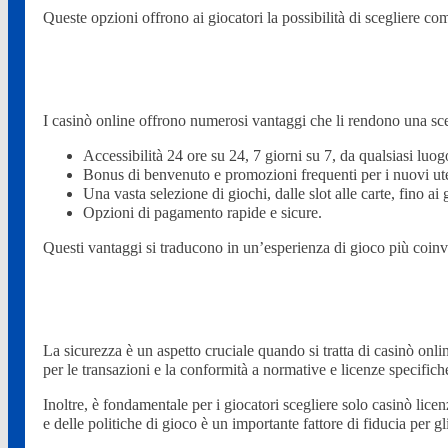
Queste opzioni offrono ai giocatori la possibilità di scegliere co
Vantaggi principali dei casinò online
I casinò online offrono numerosi vantaggi che li rendono una scelt
Accessibilità 24 ore su 24, 7 giorni su 7, da qualsiasi luog
Bonus di benvenuto e promozioni frequenti per i nuovi ute
Una vasta selezione di giochi, dalle slot alle carte, fino ai 
Opzioni di pagamento rapide e sicure.
Questi vantaggi si traducono in un’esperienza di gioco più coinvo
Sicurezza e fiducia nei casinò online
La sicurezza è un aspetto cruciale quando si tratta di casinò onlin
per le transazioni e la conformità a normative e licenze specifi
Inoltre, è fondamentale per i giocatori scegliere solo casinò lice
e delle politiche di gioco è un importante fattore di fiducia per gli