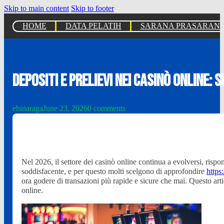
Skip to main content
Skip to footer
HOME
DATA PELATIH
SARANA PRASARAN
Depositi e prelievi nei casinò online: 
ebinaraga
June 23, 2026
0 comments
Nel 2026, il settore dei casinò online continua a evolversi, rispon
soddisfacente, e per questo molti scelgono di approfondire
https
ora godere di transazioni più rapide e sicure che mai. Questo arti
online.