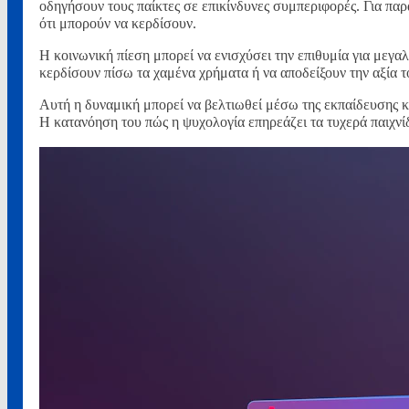
οδηγήσουν τους παίκτες σε επικίνδυνες συμπεριφορές. Για παρά
ότι μπορούν να κερδίσουν.
Η κοινωνική πίεση μπορεί να ενισχύσει την επιθυμία για μεγα
κερδίσουν πίσω τα χαμένα χρήματα ή να αποδείξουν την αξία τ
Αυτή η δυναμική μπορεί να βελτιωθεί μέσω της εκπαίδευσης κα
Η κατανόηση του πώς η ψυχολογία επηρεάζει τα τυχερά παιχνίδ