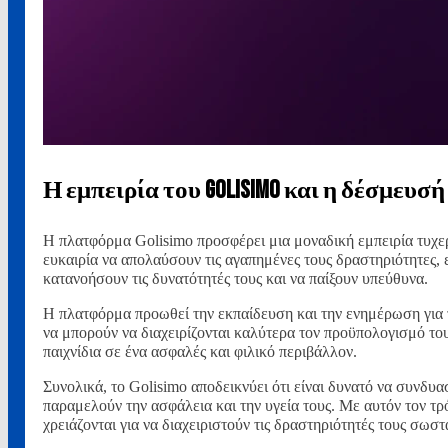
Η εμπειρία του Golisimo και η δέσμευσή
Η πλατφόρμα Golisimo προσφέρει μια μοναδική εμπειρία τυχερώ
ευκαιρία να απολαύσουν τις αγαπημένες τους δραστηριότητες, 
κατανοήσουν τις δυνατότητές τους και να παίξουν υπεύθυνα.
Η πλατφόρμα προωθεί την εκπαίδευση και την ενημέρωση για 
να μπορούν να διαχειρίζονται καλύτερα τον προϋπολογισμό του
παιχνίδια σε ένα ασφαλές και φιλικό περιβάλλον.
Συνολικά, το Golisimo αποδεικνύει ότι είναι δυνατό να συνδυα
παραμελούν την ασφάλεια και την υγεία τους. Με αυτόν τον τρ
χρειάζονται για να διαχειριστούν τις δραστηριότητές τους σωστ